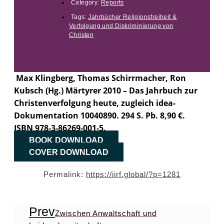
Category:
Reports
Tags:
Jahrbücher Religionsfreiheit &
Verfolgung und Diskriminierung von
Christen
Max Klingberg, Thomas Schirrmacher, Ron
Kubsch (Hg.) Märtyrer 2010 – Das Jahrbuch zur
Christenverfolgung heute, zugleich idea-
Dokumentation 10040890. 294 S. Pb. 8,90 €.
ISBN 978-3-86269-001-5.
BOOK DOWNLOAD
COVER DOWNLOAD
Permalink:
https://iirf.global/?p=1281
Prev
Zwischen Anwaltschaft und